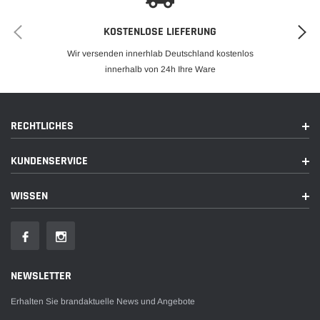
100A ACTROS MP4 100A
KOSTENLOSE LIEFERUNG
24V A0141547402
Wir versenden innerhlab Deutschland kostenlos
innerhalb von 24h Ihre Ware
Ladestrom [ A ] : 100 A
RECHTLICHES
Spannung [ V ] : 24V
KUNDENSERVICE
WISSEN
NEWSLETTER
Erhalten Sie brandaktuelle News und Angebote