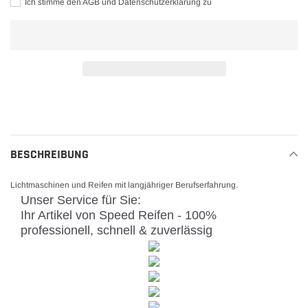
Ich stimme den AGB und Datenschutzerklärung zu
Produkt
wird
zum
Warenkorb
BESCHREIBUNG
hinzugefügt
Lichtmaschinen und Reifen mit langjähriger Berufserfahrung.
Unser Service für Sie:
Ihr Artikel von Speed Reifen - 100%
professionell, schnell & zuverlässig