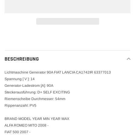
Produkt
wird
zum
Warenkorb
BESCHREIBUNG
hinzugefügt
Lichtmaschine Generator 90A FIAT LANCIA CA1742IR 63377013
Spannung [ V ]: 14
Generator-Ladestrom [A]: 90A
Steckerausführung: D+ SELF EXCITING
Riemenscheibe Durchmesser: 54mm
Rippenanzahl: PV5
BRAND MODEL YEAR MIN YEAR MAX
ALFA ROMEO MITO 2008 -
FIAT 500 2007 -