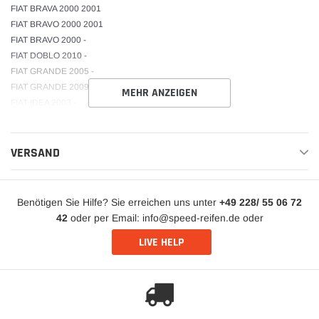
FIAT BRAVA 2000 2001
FIAT BRAVO 2000 2001
FIAT BRAVO 2000 -
FIAT DOBLO 2010 -
FIAT GRANDE 2005 -
FIAT GRANDE 2009 -
MEHR ANZEIGEN
FIAT IDEA 2003 -
FIAT IDEA 2004 -
FIAT LINEA 2007 -
FIAT PANDA 2004 -
VERSAND
FIAT PUNTO 1999 -
FIAT SIENA 2000 2004
FIAT STILO 2001 -
Benötigen Sie Hilfe? Sie erreichen uns unter
+49 228/ 55 06 72
FIAT STILO 2002 -
42
oder per Email: info@speed-reifen.de oder
FIAT TIPO 2015 -
LIVE HELP
FIAT UNO 2004 -
FORD KA 2009 -
LANCIA MUSA 2004 -
LANCIA Y 2000 2003
LANCIA YPSILON 2001 -