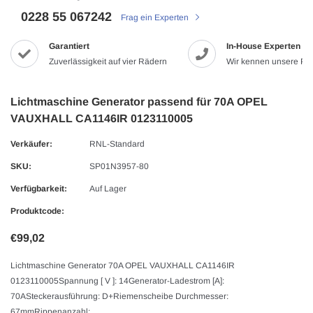
0228 55 067242
Frag ein Experten
Garantiert
In-House Experten
Zuverlässigkeit auf vier Rädern
Wir kennen unsere Pr
Lichtmaschine Generator passend für 70A OPEL
VAUXHALL CA1146IR 0123110005
Verkäufer:
RNL-Standard
SKU:
SP01N3957-80
Verfügbarkeit:
Auf Lager
Produktcode:
€99,02
Lichtmaschine Generator 70A OPEL VAUXHALL CA1146IR
0123110005Spannung [ V ]: 14Generator-Ladestrom [A]:
70ASteckerausführung: D+Riemenscheibe Durchmesser:
67mmRippenanzahl:...