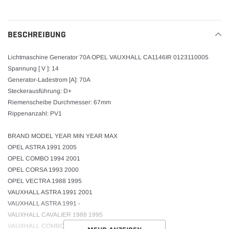
wird
zum
Warenkorb
BESCHREIBUNG
hinzugefügt
Lichtmaschine Generator 70A OPEL VAUXHALL CA1146IR 0123110005
Spannung [ V ]: 14
Generator-Ladestrom [A]: 70A
Steckerausführung: D+
Riemenscheibe Durchmesser: 67mm
Rippenanzahl: PV1
BRAND MODEL YEAR MIN YEAR MAX
OPEL ASTRA 1991 2005
OPEL COMBO 1994 2001
OPEL CORSA 1993 2000
OPEL VECTRA 1988 1995
VAUXHALL ASTRA 1991 2001
VAUXHALL ASTRA 1991 -
VAUXHALL CAVALIER 1988 1995
VAUXHALL COMBO 1994 2001