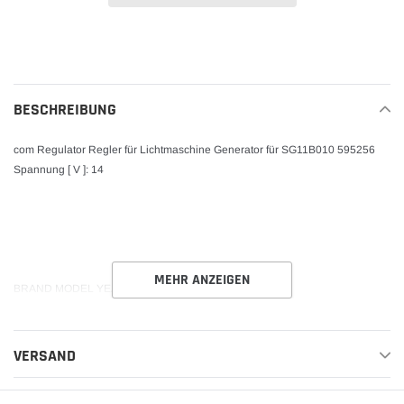
Produkt
wird
zum
Warenkorb
BESCHREIBUNG
hinzugefügt
com Regulator Regler für Lichtmaschine Generator für SG11B010 595256
Spannung [ V ]: 14
MEHR ANZEIGEN
BRAND MODEL YEAR MIN YEAR MAX
VERSAND