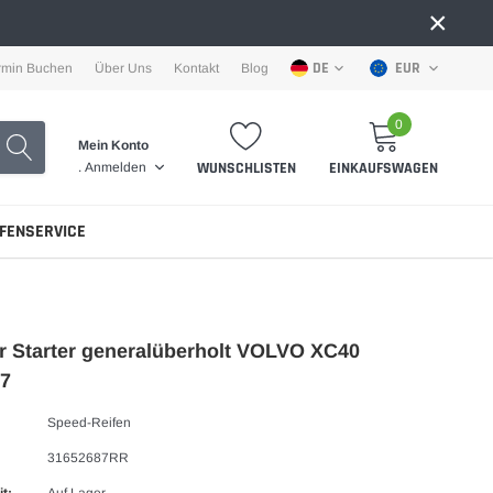
×
DE
EUR
rmin Buchen
Über Uns
Kontakt
Blog
0
Mein Konto
WUNSCHLISTEN
EINKAUFSWAGEN
.
Anmelden
IFENSERVICE
r Starter generalüberholt VOLVO XC40
87
Speed-Reifen
31652687RR
t:
Auf Lager