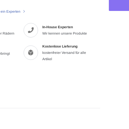
 ein Experten
In-House Experten
Produkt
ier Rädern
Wir kennen unsere Produkte
wird
zum
Kostenlose Lieferung
Warenkorb
kostenfreier Versand für alle
rbringt
hinzugefügt
Artikel