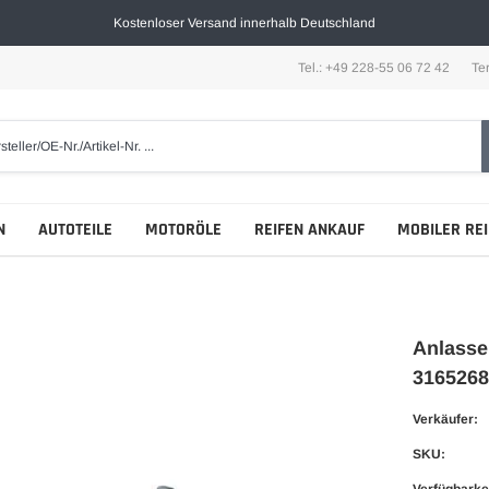
Kostenloser Versand innerhalb Deutschland
Tel.: +49 228-55 06 72 42
Te
N
AUTOTEILE
MOTORÖLE
REIFEN ANKAUF
MOBILER RE
Anlasse
316526
Verkäufer:
SKU:
Verfügbarkei