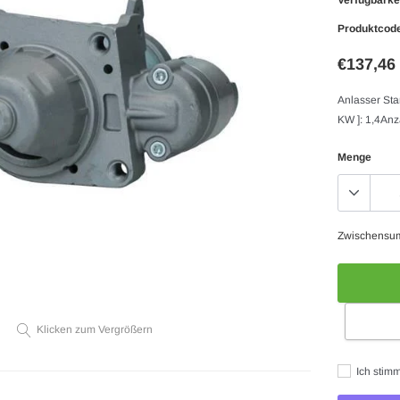
Produktcod
€137,46
Anlasser St
KW ]: 1,4An
Menge
Zwischensu
Klicken zum Vergrößern
Ich stim