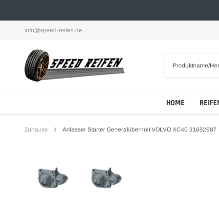
Direkt
zum
Inhalt
info@speed-reifen.de
HOME
REIFE
Zuhause
Anlasser Starter Generalüberholt VOLVO XC40 31652687