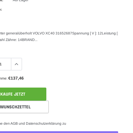
e:
arter generalüberholt VOLVO XC40 31652687Spannung [ V ]: 12Leistung [
zahl Zähne: 14BRAND...
€137,46
mme:
KAUFE JETZT
WUNSCHZETTEL
me den AGB und Datenschutzerklärung zu